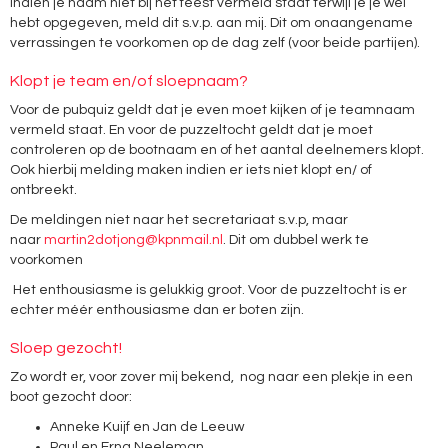
Indien je naam niet bij het feest vermeld staat terwijl je je wel
hebt opgegeven, meld dit s.v.p. aan mij. Dit om onaangename
verrassingen te voorkomen op de dag zelf (voor beide partijen).
Klopt je team en/of sloepnaam?
Voor de pubquiz geldt dat je even moet kijken of je teamnaam
vermeld staat. En voor de puzzeltocht geldt dat je moet
controleren op de bootnaam en of het aantal deelnemers klopt.
Ook hierbij melding maken indien er iets niet klopt en/ of
ontbreekt.
De meldingen niet naar het secretariaat s.v.p, maar
naar
martin2dotjong@kpnmail.nl
. Dit om dubbel werk te
voorkomen
Het enthousiasme is gelukkig groot. Voor de puzzeltocht is er
echter méér enthousiasme dan er boten zijn.
Sloep gezocht!
Zo wordt er, voor zover mij bekend, nog naar een plekje in een
boot gezocht door:
Anneke Kuijf en Jan de Leeuw
Paul en Erna Neeleman