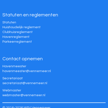
Statuten en reglementen
Statuten
Huishoudelijk reglement
Clubhuisreglement
Havenreglement
Parkeerreglement
Contact opnemen
Havenmeester
retseemnevah
@vennemeer.nl
Secretariaat
taairaterces
@vennemeer.nl
Webmaster
retsambew
@vennemeer.nl
© 2016-2026 WSV Vennemeer.