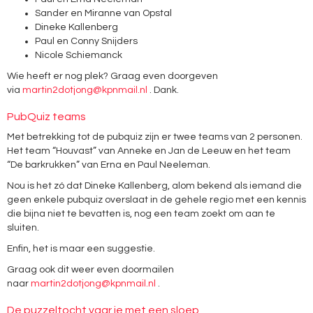
Sander en Miranne van Opstal
Dineke Kallenberg
Paul en Conny Snijders
Nicole Schiemanck
Wie heeft er nog plek? Graag even doorgeven
via
martin2dotjong@kpnmail.nl
. Dank.
PubQuiz teams
Met betrekking tot de pubquiz zijn er twee teams van 2 personen.
Het team “Houvast” van Anneke en Jan de Leeuw en het team
“De barkrukken” van Erna en Paul Neeleman.
Nou is het zó dat Dineke Kallenberg, alom bekend als iemand die
geen enkele pubquiz overslaat in de gehele regio met een kennis
die bijna niet te bevatten is, nog een team zoekt om aan te
sluiten.
Enfin, het is maar een suggestie.
Graag ook dit weer even doormailen
naar
martin2dotjong@kpnmail.nl
.
De puzzeltocht vaar je met een sloep