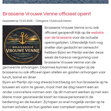
Brasserie Vrouwe Venne officieel open!!
Geplaatst op 15-05-2026 - Categorie: Clubhuis & Haven
Brasserie Vrouwe Venne is nu ook
officieel geopend!! Kijk op de
website
van de brasserie
voor de actuele
openingstijden. Uiteindelijk toch nog
sneller dan gedacht en verwacht
hebben Björn en Merlijn eerder deze
week de horeca-vergunning voor
brasserie Vrouwe Venne van de
gemeente ontvangen. Daarmee kunnen en mogen zij de
brasserie nu ook officeel open stellen en gasten ontvangen voor
lunch, borrel en diner.
Bjorn en Merlijn zijn nog steeds hard bezig om hun brasserie op te
bouwen en vorm te geven, maar met de dag neemt één en
ander concretere vormen aan. Op dit moment werken zij met een
kleine maar gevarieerde kaart en nieuw personeel in de
bediening en de keuken. Zij hopen zo snel mogelijk verder op te
kunnen schalen en hun gasten een compleet assortiment te