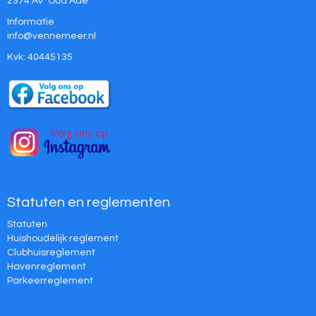
2374 AV Oud Ade
Informatie
ofni
@vennemeer.nl
Kvk: 40445135
Statuten en reglementen
Statuten
Huishoudelijk reglement
Clubhuisreglement
Havenreglement
Parkeerreglement