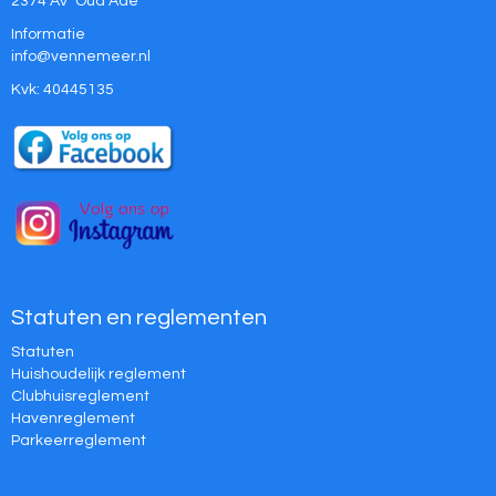
2374 AV Oud Ade
Informatie
ofni
@vennemeer.nl
Kvk: 40445135
Statuten en reglementen
Statuten
Huishoudelijk reglement
Clubhuisreglement
Havenreglement
Parkeerreglement